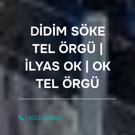
D
İDİM SÖKE
TEL ÖRGÜ |
İLYAS OK | OK
TEL ÖRGÜ
+905313164881